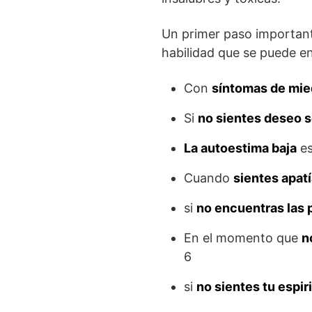
Un primer paso importante
habilidad que se puede e
Con
síntomas de mie
Si
no sientes deseo 
La autoestima baja
es
Cuando
sientes apat
si
no encuentras las 
En el momento que
n
6
si
no sientes tu espir