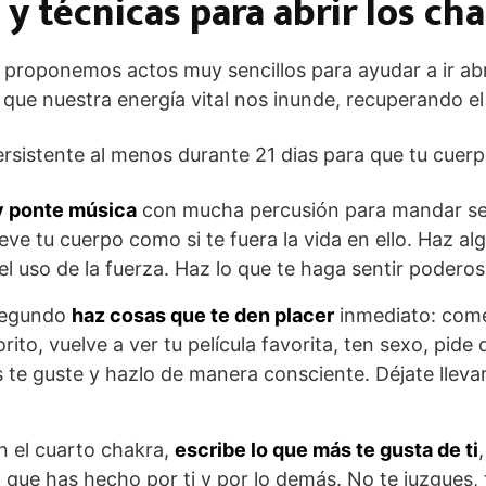
y técnicas para abrir los ch
roponemos actos muy sencillos para ayudar a ir ab
 que nuestra energía vital nos inunde, recuperando el 
rsistente al menos durante 21 dias para que tu cuer
 y ponte música
con mucha percusión para mandar señ
eve tu cuerpo como si te fuera la vida en ello. Haz al
el uso de la fuerza. Haz lo que te haga sentir poderos
 segundo
haz cosas que te den placer
inmediato: come
ito, vuelve a ver tu película favorita, ten sexo, pide
s te guste y hazlo de manera consciente. Déjate lleva
en el cuarto chakra,
escribe lo que más te gusta de ti
 que has hecho por ti y por lo demás. No te juzgues, 